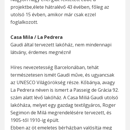
projektbe,élete hátralévő 43 évében, főleg az
utolsó 15 évben, amikor már csak ezzel
foglalkozott.
Casa Mila / La Pedrera
Gaudi által tervezett lakóház, nem mindennapi
látvány, érdemes megnézni!
Híres nevezetesség Barcelonában, tehát
természetesen ismét Gaudi műve, és ugyancsak
az UNESCO Világörökség része. Kőbánya, avagy
La Pedrera néven is ismert a Passeig de Grácia 92.
szám alatt lévő lakóház. A Casa Miliá Gaudi utolsó
lakóháza, melyet egy gazdag textilgyáros, Roger
Segimon de Milá megrendelésére tervezett, és
1905-től 1910-ig épült.
Ebben az öt emeletes bérházban valósítja meg