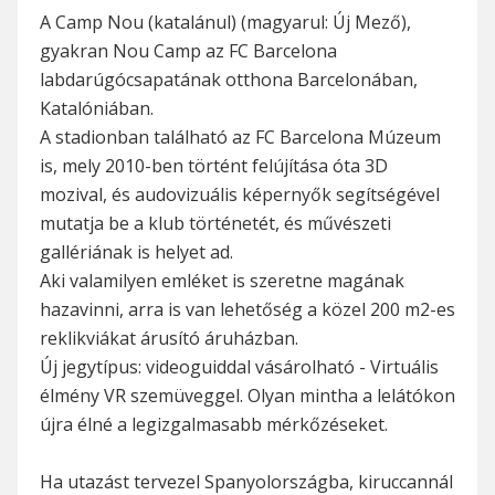
A Camp Nou (katalánul) (magyarul: Új Mező),
gyakran Nou Camp az FC Barcelona
labdarúgócsapatának otthona Barcelonában,
Katalóniában.
A stadionban található az FC Barcelona Múzeum
is, mely 2010-ben történt felújítása óta 3D
mozival, és audovizuális képernyők segítségével
mutatja be a klub történetét, és művészeti
gallériának is helyet ad.
Aki valamilyen emléket is szeretne magának
hazavinni, arra is van lehetőség a közel 200 m2-es
reklikviákat árusító áruházban.
Új jegytípus: videoguiddal vásárolható - Virtuális
élmény VR szemüveggel. Olyan mintha a lelátókon
újra élné a legizgalmasabb mérkőzéseket.
Ha utazást tervezel Spanyolországba, kiruccannál