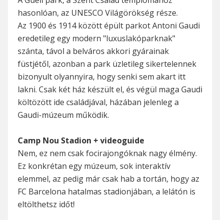
A Güell park, a Szent Család templomához
hasonlóan, az UNESCO Világörökség része.
Az 1900 és 1914 között épült parkot Antoni Gaudi
eredetileg egy modern "luxuslakóparknak"
szánta, távol a belváros akkori gyárainak
füstjétől, azonban a park üzletileg sikertelennek
bizonyult olyannyira, hogy senki sem akart itt
lakni. Csak két ház készült el, és végül maga Gaudi
költözött ide családjával, házában jelenleg a
Gaudi-múzeum működik.
Camp Nou Stadion + videoguide
Nem, ez nem csak focirajongóknak nagy élmény.
Ez konkrétan egy múzeum, sok interaktív
elemmel, az pedig már csak hab a tortán, hogy az
FC Barcelona hatalmas stadionjában, a lelátón is
eltölthetsz időt!