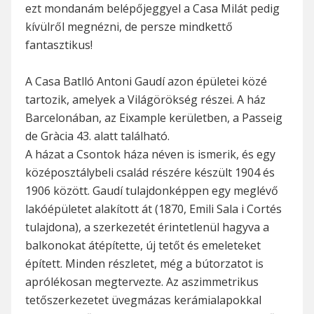
ezt mondanám belépőjeggyel a Casa Milát pedig
kívülről megnézni, de persze mindkettő
fantasztikus!
A Casa Batlló Antoni Gaudí azon épületei közé
tartozik, amelyek a Világörökség részei. A ház
Barcelonában, az Eixample kerületben, a Passeig
de Gràcia 43. alatt található.
A házat a Csontok háza néven is ismerik, és egy
középosztálybeli család részére készült 1904 és
1906 között. Gaudí tulajdonképpen egy meglévő
lakóépületet alakított át (1870, Emili Sala i Cortés
tulajdona), a szerkezetét érintetlenül hagyva a
balkonokat átépítette, új tetőt és emeleteket
épített. Minden részletet, még a bútorzatot is
aprólékosan megtervezte. Az aszimmetrikus
tetőszerkezetet üvegmázas kerámialapokkal