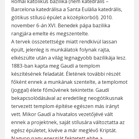
Római katolikus bazilika (nem katedrális –
Barcelona katedrálisa a Santa Eulàlia katedrális,
gótikus stílusú épület a középkorból). 2010.
november 6-án XVI. Benedek pápa bazilika
rangjára emelte és megszentelte.
A tervek összetettsége miatt rendkívül lassan
épült, jelenleg is munkálatok folynak rajta,
elkészülte után a világ legnagyobb bazilikája lesz.
1883-ban kapta meg Gaudí a templom
készítésének feladatát. Életének további részét
főként ennek a munkának szentelte, a templomot
(joggal) élete főművének tekintette. Gaudí
bekapcsolódásával az eredetileg neogótikusnak
tervezett templom építése egészen más irányt
vett. Mikor Gaudí a hivatalos vezetőjévé vált
ennek a projektnek, saját stílusára változtatta az
egész épületet, kivéve a már meglévő Kriptát.
Nagyon nagy energiát fektetett ebbe a