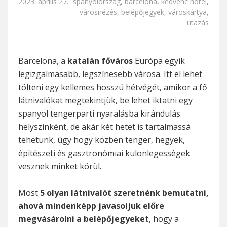
2023. április 27.
spanyolország
,
barcelona
,
kedvenc hotel
,
városnézés
,
belépőjegyek
,
városkártya
,
utazás
Barcelona, a
katalán főváros
Európa egyik
legizgalmasabb, legszínesebb városa. Itt el lehet
tölteni egy kellemes hosszú hétvégét, amikor a fő
látnivalókat megtekintjük, be lehet iktatni egy
spanyol tengerparti nyaralásba kirándulás
helyszínként, de akár két hetet is tartalmassá
tehetünk, úgy hogy közben tenger, hegyek,
építészeti és gasztronómiai különlegességek
vesznek minket körül.
Most
5 olyan látnivalót szeretnénk bemutatni,
ahová mindenképp javasoljuk előre
megvásárolni a belépőjegyeket
, hogy a