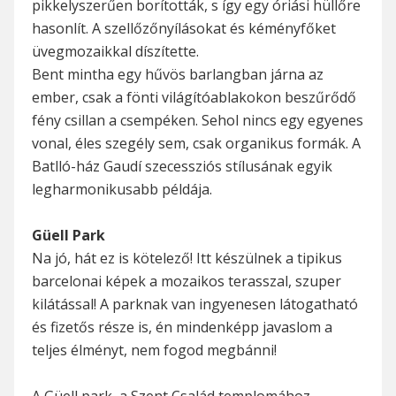
pikkelyszerűen borították, s így egy óriási hüllőre
hasonlít. A szellőzőnyílásokat és kéményfőket
üvegmozaikkal díszítette.
Bent mintha egy hűvös barlangban járna az
ember, csak a fönti világítóablakokon beszűrődő
fény csillan a csempéken. Sehol nincs egy egyenes
vonal, éles szegély sem, csak organikus formák. A
Batlló-ház Gaudí szecessziós stílusának egyik
legharmonikusabb példája.
Güell Park
Na jó, hát ez is kötelező! Itt készülnek a tipikus
barcelonai képek a mozaikos terasszal, szuper
kilátással! A parknak van ingyenesen látogatható
és fizetős része is, én mindenképp javaslom a
teljes élményt, nem fogod megbánni!