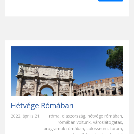
Hétvége Rómában
2022. április 21.
róma
,
olaszország
,
hétvége rómában
,
rómában voltunk
,
városlátogatás
,
programok rómában
,
colosseum
,
forum
,