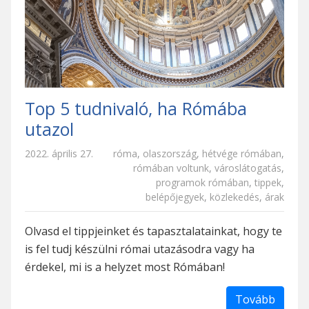
Top 5 tudnivaló, ha Rómába
utazol
2022. április 27.
róma
,
olaszország
,
hétvége rómában
,
rómában voltunk
,
városlátogatás
,
programok rómában
,
tippek
,
belépőjegyek
,
közlekedés
,
árak
Olvasd el tippjeinket és tapasztalatainkat, hogy te
is fel tudj készülni római utazásodra vagy ha
érdekel, mi is a helyzet most Rómában!
Tovább