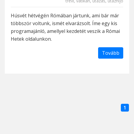
trevi
,
vatikán
,
utazás
,
utaznijó
Húsvét hétvégén Rómában jártunk, ami bár már
többször voltunk, ismét elvarázsolt. Íme egy kis
programajánló, amellyel kezdetét veszik a Római
Hetek oldalunkon.
Tovább
1