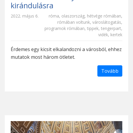
kirándulásra
2022. május 6.
róma
,
olaszország
,
hétvége rómában
,
rómában voltunk
,
városlátogatás
,
programok rómában
,
tippek
,
tengerpart
,
vidék
,
kertek
Érdemes egy kicsit elkalandozni a városból, ehhez
mutatok most három ötletet.
Tovább