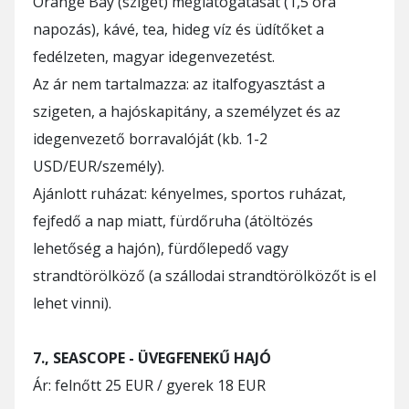
Orange Bay (sziget) meglátogatását (1,5 óra
napozás), kávé, tea, hideg víz és üdítőket a
fedélzeten, magyar idegenvezetést.
Az ár nem tartalmazza: az italfogyasztást a
szigeten, a hajóskapitány, a személyzet és az
idegenvezető borravalóját (kb. 1-2
USD/EUR/személy).
Ajánlott ruházat: kényelmes, sportos ruházat,
fejfedő a nap miatt, fürdőruha (átöltözés
lehetőség a hajón), fürdőlepedő vagy
strandtörölköző (a szállodai strandtörölközőt is el
lehet vinni).
7., SEASCOPE - ÜVEGFENEKŰ HAJÓ
Ár: felnőtt 25 EUR / gyerek 18 EUR