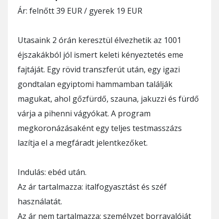
Ár: felnőtt 39 EUR / gyerek 19 EUR
Utasaink 2 órán keresztül élvezhetik az 1001
éjszakákból jól ismert keleti kényeztetés eme
fajtáját. Egy rövid transzferút után, egy igazi
gondtalan egyiptomi hammamban találják
magukat, ahol gőzfürdő, szauna, jakuzzi és fürdő
várja a pihenni vágyókat. A program
megkoronázásaként egy teljes testmasszázs
lazítja el a megfáradt jelentkezőket.
Indulás: ebéd után.
Az ár tartalmazza: italfogyasztást és széf
használatát.
Az ár nem tartalmazza: személyzet borravalóját