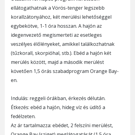
ellátogathatnak a Vörös-tenger legszebb
korallzátonyához, két merülési lehetőséggel
egybekötve, 1-1 óra hosszan. A hajón az
idegenvezető megismerteti az esetleges
veszélyes élőlényeket, amikkel találkozhatnak
(tűzkorall, skorpióhal, stb.). Ebéd a hajón két
merülés között, majd a második merülést
követően 1,5 órás szabadprogram Orange Bay-
en.
Indulás: reggeli órákban, érkezés délután.
Étkezés: ebéd a hajón, hideg víz és üdítő a
fedélzeten.
Az ár tartalmazza: ebédet, 2 felszíni merülést,
Orange Bay (sziget) meglátogatását (1,5 óra