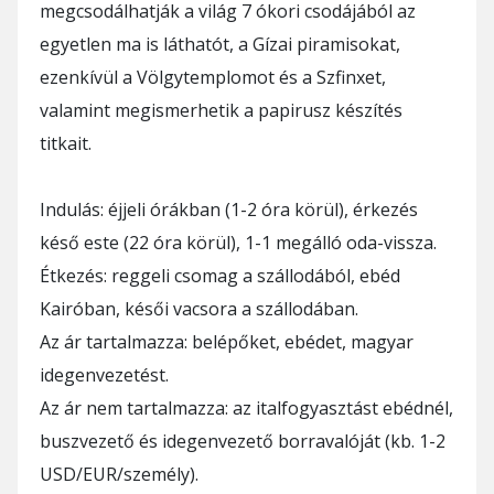
megcsodálhatják a világ 7 ókori csodájából az
egyetlen ma is láthatót, a Gízai piramisokat,
ezenkívül a Völgytemplomot és a Szfinxet,
valamint megismerhetik a papirusz készítés
titkait.
Indulás: éjjeli órákban (1-2 óra körül), érkezés
késő este (22 óra körül), 1-1 megálló oda-vissza.
Étkezés: reggeli csomag a szállodából, ebéd
Kairóban, késői vacsora a szállodában.
Az ár tartalmazza: belépőket, ebédet, magyar
idegenvezetést.
Az ár nem tartalmazza: az italfogyasztást ebédnél,
buszvezető és idegenvezető borravalóját (kb. 1-2
USD/EUR/személy).