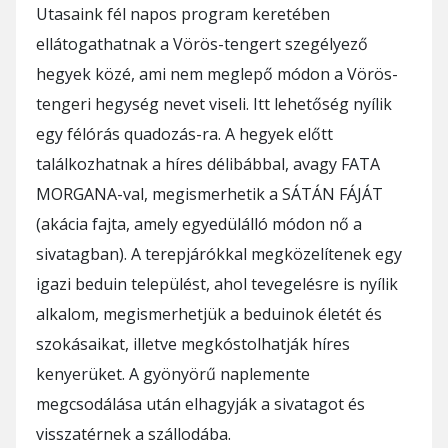
Utasaink fél napos program keretében
ellátogathatnak a Vörös-tengert szegélyező
hegyek közé, ami nem meglepő módon a Vörös-
tengeri hegység nevet viseli. Itt lehetőség nyílik
egy félórás quadozás-ra. A hegyek előtt
találkozhatnak a híres délibábbal, avagy FATA
MORGANA-val, megismerhetik a SÁTÁN FÁJÁT
(akácia fajta, amely egyedülálló módon nő a
sivatagban). A terepjárókkal megközelítenek egy
igazi beduin települést, ahol tevegelésre is nyílik
alkalom, megismerhetjük a beduinok életét és
szokásaikat, illetve megkóstolhatják híres
kenyerüket. A gyönyörű naplemente
megcsodálása után elhagyják a sivatagot és
visszatérnek a szállodába.