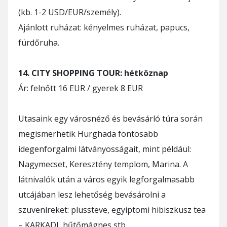
(kb. 1-2 USD/EUR/személy).
Ajánlott ruházat: kényelmes ruházat, papucs,
fürdőruha.
14. CITY SHOPPING TOUR: hétköznap
Ár: felnőtt 16 EUR / gyerek 8 EUR
Utasaink egy városnéző és bevásárló túra során
megismerhetik Hurghada fontosabb
idegenforgalmi látványosságait, mint például:
Nagymecset, Keresztény templom, Marina. A
látnivalók után a város egyik legforgalmasabb
utcájában lesz lehetőség bevásárolni a
szuveníreket: plüssteve, egyiptomi hibiszkusz tea
– KARKADI, hűtőmágnes stb.