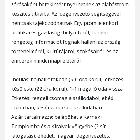
zárásaként betekintést nyerhetnek az alabástrom
készítés titkaiba. Az idegenvezető segítségével
nemcsak tájékozódhatnak Egyiptom jelenkori
politikai és gazdasági helyzetéről, hanem
rengeteg információt fognak hallani az ország
történelméről, kultúrájáról, szokásairól, és az
emberek mindennapi életéről.
Indulás: hajnali órákban (5-6 óra körül), érkezés
késő este (22 óra körül), 1-1 megálló oda-vissza.
Étkezés: reggeli csomag a szállodából, ebéd
Luxorban, késői vacsora a szállodában.
Az ár tartalmazza: belépőket a Karnaki
Templomba és a Királyok völgyébe (3 sír
látogatás), ebédet, magyar idegenvezetés.