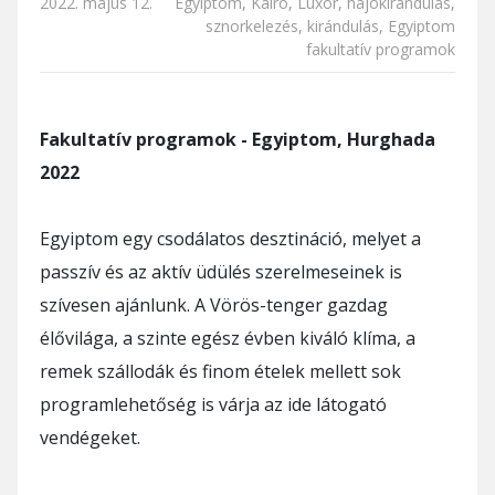
2022. május 12.
Egyiptom
,
Kairó
,
Luxor
,
hajókirándulás
,
sznorkelezés
,
kirándulás
,
Egyiptom
fakultatív programok
Fakultatív programok - Egyiptom, Hurghada
2022
Egyiptom egy csodálatos desztináció, melyet a
passzív és az aktív üdülés szerelmeseinek is
szívesen ajánlunk. A Vörös-tenger gazdag
élővilága, a szinte egész évben kiváló klíma, a
remek szállodák és finom ételek mellett sok
programlehetőség is várja az ide látogató
vendégeket.