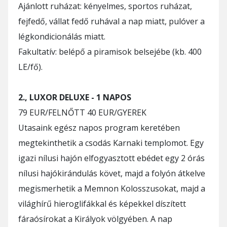
Ajánlott ruházat: kényelmes, sportos ruházat,
fejfedő, vállat fedő ruhával a nap miatt, pulóver a
légkondicionálás miatt.
Fakultatív: belépő a piramisok belsejébe (kb. 400
LE/fő).
2., LUXOR DELUXE - 1 NAPOS
79 EUR/FELNŐTT 40 EUR/GYEREK
Utasaink egész napos program keretében
megtekinthetik a csodás Karnaki templomot. Egy
igazi nílusi hajón elfogyasztott ebédet egy 2 órás
nílusi hajókirándulás követ, majd a folyón átkelve
megismerhetik a Memnon Kolosszusokat, majd a
világhírű hieroglifákkal és képekkel díszített
fáraósírokat a Királyok völgyében. A nap