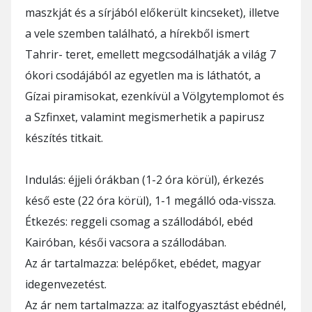
maszkját és a sírjából előkerült kincseket), illetve
a vele szemben található, a hírekből ismert
Tahrir- teret, emellett megcsodálhatják a világ 7
ókori csodájából az egyetlen ma is láthatót, a
Gízai piramisokat, ezenkívül a Völgytemplomot és
a Szfinxet, valamint megismerhetik a papirusz
készítés titkait.
Indulás: éjjeli órákban (1-2 óra körül), érkezés
késő este (22 óra körül), 1-1 megálló oda-vissza.
Étkezés: reggeli csomag a szállodából, ebéd
Kairóban, késői vacsora a szállodában.
Az ár tartalmazza: belépőket, ebédet, magyar
idegenvezetést.
Az ár nem tartalmazza: az italfogyasztást ebédnél,