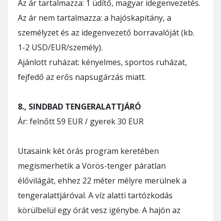
Az ár tartalmazza: 1 üdítő, magyar idegenvezetés.
Az ár nem tartalmazza: a hajóskapitány, a
személyzet és az idegenvezető borravalóját (kb.
1-2 USD/EUR/személy).
Ajánlott ruházat: kényelmes, sportos ruházat,
fejfedő az erős napsugárzás miatt.
8., SINDBAD TENGERALATTJÁRÓ
Ár: felnőtt 59 EUR / gyerek 30 EUR
Utasaink két órás program keretében
megismerhetik a Vörös-tenger páratlan
élővilágát, ehhez 22 méter mélyre merülnek a
tengeralattjáróval. A víz alatti tartózkodás
körülbelül egy órát vesz igénybe. A hajón az