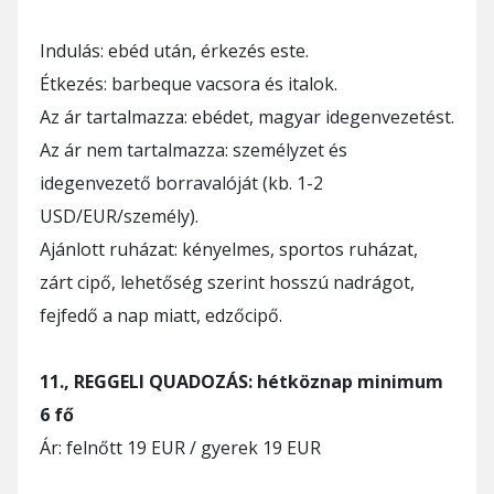
Indulás: ebéd után, érkezés este.
Étkezés: barbeque vacsora és italok.
Az ár tartalmazza: ebédet, magyar idegenvezetést.
Az ár nem tartalmazza: személyzet és
idegenvezető borravalóját (kb. 1-2
USD/EUR/személy).
Ajánlott ruházat: kényelmes, sportos ruházat,
zárt cipő, lehetőség szerint hosszú nadrágot,
fejfedő a nap miatt, edzőcipő.
11., REGGELI QUADOZÁS: hétköznap minimum
6 fő
Ár: felnőtt 19 EUR / gyerek 19 EUR