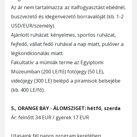
Az ár nem tartalmazza: az italfogyasztást ebédnél,
buszvezető és idegenvezető borravalóját (kb. 1-2
USD/EUR/személy).
Ajánlott ruházat: kényelmes, sportos ruházat,
fejfedő, vállat fedő ruhával a nap miatt, pulóver a
légkondicionálás miatt.
Fakultatív: a múmiák terme az Egyiptomi
Múzeumban (200 LE/fő) fotójegy (50 LE),
videójegy (300 LE) belépő a piramisok belsejébe
(kb. 400 LE/fő).
5., ORANGE BAY - ÁLOMSZIGET: hétfő, szerda
Ár: felnőtt 34 EUR / gyerek 17 EUR
Utasaink fél napos program keretében