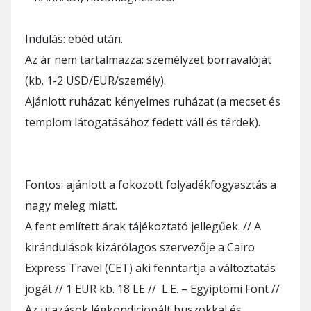
Indulás: ebéd után.
Az ár nem tartalmazza: személyzet borravalóját
(kb. 1-2 USD/EUR/személy).
Ajánlott ruházat: kényelmes ruházat (a mecset és
templom látogatásához fedett váll és térdek).
Fontos: ajánlott a fokozott folyadékfogyasztás a
nagy meleg miatt.
A fent említett árak tájékoztató jellegűek. // A
kirándulások kizárólagos szervezője a Cairo
Express Travel (CET) aki fenntartja a változtatás
jogát // 1 EUR kb. 18 LE // L.E. – Egyiptomi Font //
Az utazások légkondicionált buszokkal és