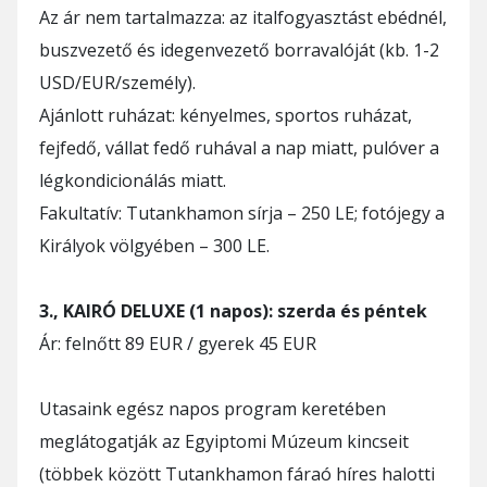
Az ár nem tartalmazza: az italfogyasztást ebédnél,
buszvezető és idegenvezető borravalóját (kb. 1-2
USD/EUR/személy).
Ajánlott ruházat: kényelmes, sportos ruházat,
fejfedő, vállat fedő ruhával a nap miatt, pulóver a
légkondicionálás miatt.
Fakultatív: Tutankhamon sírja – 250 LE; fotójegy a
Királyok völgyében – 300 LE.
3., KAIRÓ DELUXE (1 napos): szerda és péntek
Ár: felnőtt 89 EUR / gyerek 45 EUR
Utasaink egész napos program keretében
meglátogatják az Egyiptomi Múzeum kincseit
(többek között Tutankhamon fáraó híres halotti