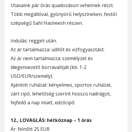
Utasaink pár órás quadozáson vehetnek részt.
Több megállóval, gyönyörű helyszíneken, festői
szépségű Sahl Hasheesh részen.
Indulás: reggeli után.
Az ár tartalmazza: üdítőt és vízfogyasztást.
Az ár nem tartalmazza: személyzet és
idegenvezető borravalóját (kb. 1-2
USD/EUR/személy).
Ajánlott ruházat: kényelmes, sportos ruházat,
zárt cipő, lehetőség szerint hosszú nadrágot,
fejfedő a nap miatt, edzőcipő.
12., LOVAGLÁS: hétköznap – 1 órás
Ár: felnőtt 25 EUR