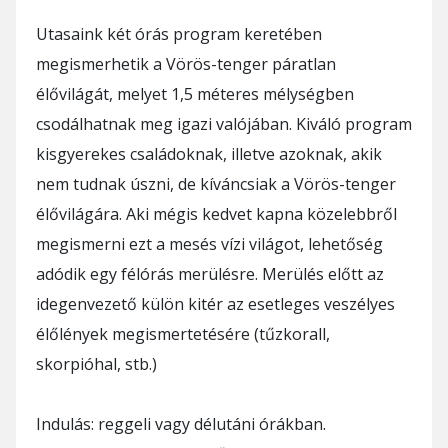
Utasaink két órás program keretében
megismerhetik a Vörös-tenger páratlan
élővilágát, melyet 1,5 méteres mélységben
csodálhatnak meg igazi valójában. Kiváló program
kisgyerekes családoknak, illetve azoknak, akik
nem tudnak úszni, de kíváncsiak a Vörös-tenger
élővilágára. Aki mégis kedvet kapna közelebbről
megismerni ezt a mesés vízi világot, lehetőség
adódik egy félórás merülésre. Merülés előtt az
idegenvezető külön kitér az esetleges veszélyes
élőlények megismertetésére (tűzkorall,
skorpióhal, stb.)
Indulás: reggeli vagy délutáni órákban.