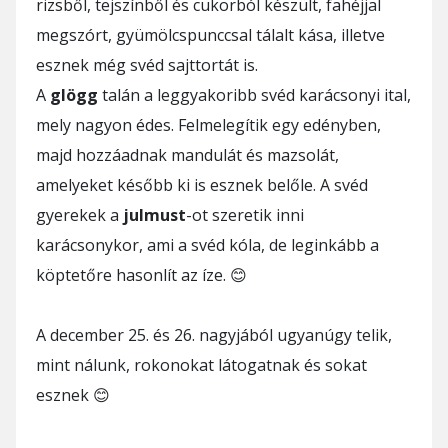
rizsből, tejszínből és cukorból készült, fahéjjal
megszórt, gyümölcspunccsal tálalt kása, illetve
esznek még svéd sajttortát is.
A
glögg
talán a leggyakoribb svéd karácsonyi ital,
mely nagyon édes. Felmelegítik egy edényben,
majd hozzáadnak mandulát és mazsolát,
amelyeket később ki is esznek belőle. A svéd
gyerekek a
julmust
-ot szeretik inni
karácsonykor, ami a svéd kóla, de leginkább a
köptetőre hasonlít az íze. 😊
A december 25. és 26. nagyjából ugyanúgy telik,
mint nálunk, rokonokat látogatnak és sokat
esznek 😊