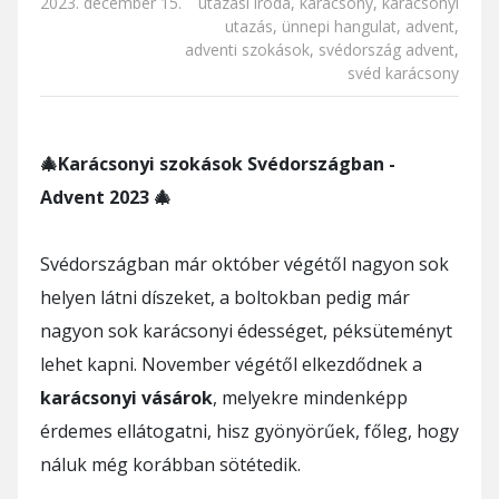
2023. december 15.
utazási iroda
,
karácsony
,
karácsonyi
utazás
,
ünnepi hangulat
,
advent
,
adventi szokások
,
svédország advent
,
svéd karácsony
🎄
Karácsonyi szokások Svédországban -
Advent 2023 🎄
Svédországban már október végétől nagyon sok
helyen látni díszeket, a boltokban pedig már
nagyon sok karácsonyi édességet, péksüteményt
lehet kapni. November végétől elkezdődnek a
karácsonyi vásárok
, melyekre mindenképp
érdemes ellátogatni, hisz gyönyörűek, főleg, hogy
náluk még korábban sötétedik.