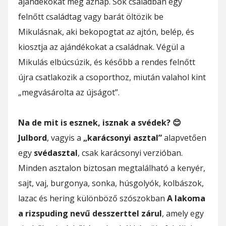
ajándékokat még aznap. Sok családban egy
felnőtt családtag vagy barát öltözik be
Mikulásnak, aki bekopogtat az ajtón, belép, és
kiosztja az ajándékokat a családnak. Végül a
Mikulás elbúcsúzik, és később a rendes felnőtt
újra csatlakozik a csoporthoz, miután valahol kint
„megvásárolta az újságot”.
Na de mit is esznek, isznak a svédek? 😊
Julbord
, vagyis a
„karácsonyi asztal”
alapvetően
egy
svédasztal
, csak karácsonyi verzióban.
Minden asztalon biztosan megtalálható a kenyér,
sajt, vaj, burgonya, sonka, húsgolyók, kolbászok,
lazac és hering különböző szószokban
A lakoma
a rizspuding nevű desszerttel zárul
, amely egy