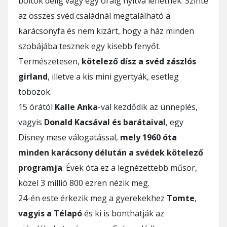
boltok délig vagy egy óráig nyitva lehetnek. Szinte
az összes svéd családnál megtalálható a
karácsonyfa és nem kizárt, hogy a ház minden
szobájába tesznek egy kisebb fenyőt.
Természetesen,
kötelező dísz a svéd zászlós
girland
, illetve a kis mini gyertyák, esetleg
tobozok.
15 órától
Kalle Anka
-val kezdődik az ünneplés,
vagyis
Donald Kacsával és barátaival
, egy
Disney mese válogatással,
mely 1960 óta
minden karácsony délután a svédek kötelező
programja
. Évek óta ez a legnézettebb műsor,
közel 3 millió 800 ezren nézik meg.
24-én este érkezik meg a gyerekekhez
Tomte
,
vagyis a Télapó
és ki is bonthatják az