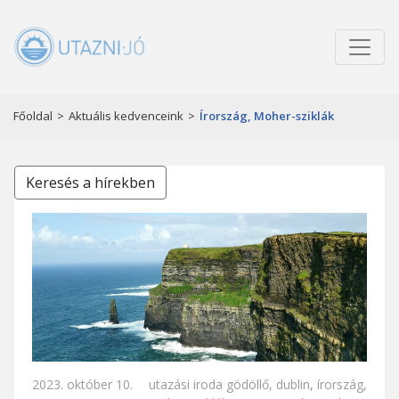
Főoldal
>
Aktuális kedvenceink
>
Írország, Moher-sziklák
Keresés a hírekben
2023. október 10.
utazási iroda gödöllő
,
dublin
,
írország
,