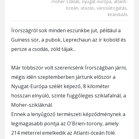
moher-sziklák
,
nyugat-európa
,
atlanti-
óceán
,
utazás
,
városlátogatás
,
kirándulás
Írországról sok minden eszünkbe jut, például a
Guiness sör, a pubok, Leprechaun az ír kobold és
persze a csodás, zöld tájak...
Már többször volt szerencsénk Írországban járni,
mégis idén szeptemberben jártunk először a
Nyugat-Európa szélét képező, 8 kilométer
hosszan elnyúló, szinte függőleges sziklafalnál, a
Moher-szikláknál.
Ennek a lenyűgöző természeti képződménynek a
legmagasabb pontja az O'Brien-torony, amely
214 méterrel emelkedik az Atlanti-óceán fölé.