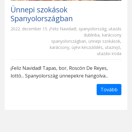
Ünnepi szokások
Spanyolországban
2022. december 15.
¡Feliz Navidad!
,
spanyolország
,
utazás
dublinba
,
karácsony
spanyolországban
,
ünnepi szokások
,
karácsony
,
újévi készülődés
,
utaznijó
,
utazási iroda
¡Feliz Navidad! Tapas, bor, Roscón De Reyes,
lottó... Spanyolország ünnepekre hangolva...
Tovább