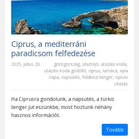
Ciprus, a mediterráni
paradicsom felfedezése
2025. július 29.
görögország
,
utaznijó
,
utazási iroda
,
utazási iroda gödöllő
,
ciprus
,
larnaca
,
ayia
napa
,
napsütés
,
földközi-tenger
,
ciprusi
utazás
Ha Ciprusra gondolunk, a napsütés, a türkiz
tenger jut eszünkbe, most hoztunk néhány
hasznos információt.
Tovább