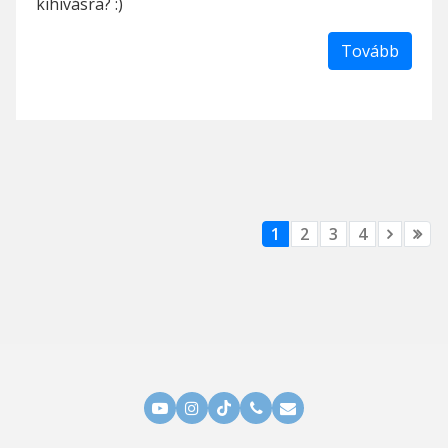
kihívásra? :)
Tovább
1
2
3
4