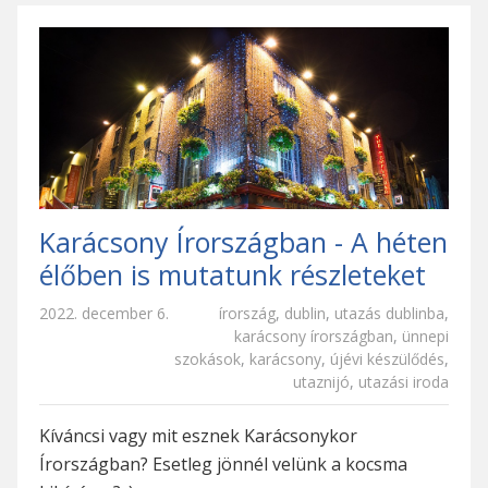
Karácsony Írországban - A héten
élőben is mutatunk részleteket
2022. december 6.
írország
,
dublin
,
utazás dublinba
,
karácsony írországban
,
ünnepi
szokások
,
karácsony
,
újévi készülődés
,
utaznijó
,
utazási iroda
Kíváncsi vagy mit esznek Karácsonykor
Írországban? Esetleg jönnél velünk a kocsma